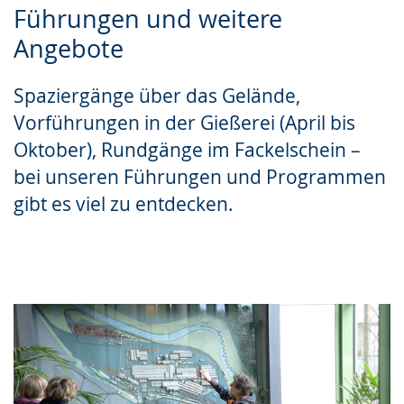
Führungen und weitere
Leichten
Audio-
Video
Angebote
Sprache
Unterstützung.
in
wechseln.
Deutscher
Spaziergänge über das Gelände,
Gebärdensprache
Vorführungen in der Gießerei (April bis
wird
Oktober), Rundgänge im Fackelschein –
angezeigt.
bei unseren Führungen und Programmen
gibt es viel zu entdecken.