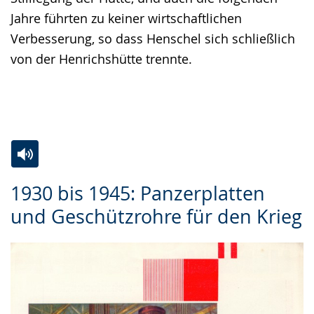
Jahre führten zu keiner wirtschaftlichen
Verbesserung, so dass Henschel sich schließlich
von der Henrichshütte trennte.
Zur
Aktiviere
Ein
1930 bis 1945: Panzerplatten
Leichten
Audio-
Video
und Geschützrohre für den Krieg
Sprache
Unterstützung.
in
wechseln.
Deutscher
Gebärdensprache
wird
angezeigt.