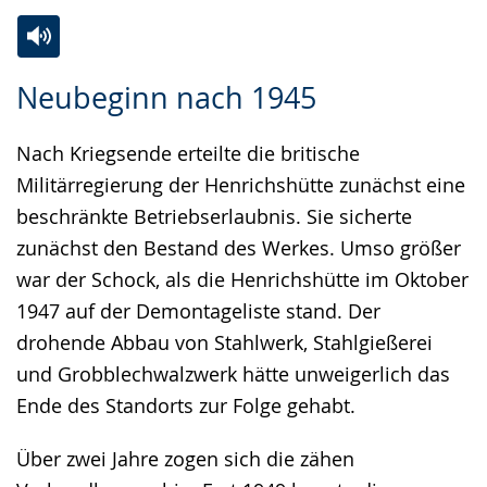
Zur
Aktiviere
Ein
Neubeginn nach 1945
Leichten
Audio-
Video
Sprache
Unterstützung.
in
Nach Kriegsende erteilte die britische
wechseln.
Deutscher
Militärregierung der Henrichshütte zunächst eine
Gebärdensprache
beschränkte Betriebserlaubnis. Sie sicherte
wird
zunächst den Bestand des Werkes. Umso größer
angezeigt.
war der Schock, als die Henrichshütte im Oktober
1947 auf der Demontageliste stand. Der
drohende Abbau von Stahlwerk, Stahlgießerei
und Grobblechwalzwerk hätte unweigerlich das
Ende des Standorts zur Folge gehabt.
Über zwei Jahre zogen sich die zähen