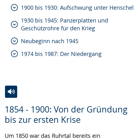
1900 bis 1930: Aufschwung unter Henschel
1930 bis 1945: Panzerplatten und
Geschützrohre für den Krieg
Neubeginn nach 1945
1974 bis 1987: Der Niedergang
Zur
Aktiviere
Ein
1854 - 1900: Von der Gründung
Leichten
Audio-
Video
bis zur ersten Krise
Sprache
Unterstützung.
in
wechseln.
Deutscher
Um 1850 war das Ruhrtal bereits ein
Gebärdensprache