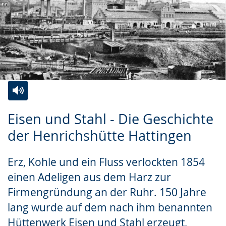
Zur
Aktiviere
Ein
Eisen und Stahl - Die Geschichte
Leichten
Audio-
Video
der Henrichshütte Hattingen
Sprache
Unterstützung.
in
wechseln.
Deutscher
Erz, Kohle und ein Fluss verlockten 1854
Gebärdensprache
einen Adeligen aus dem Harz zur
wird
Firmengründung an der Ruhr. 150 Jahre
angezeigt.
lang wurde auf dem nach ihm benannten
Hüttenwerk Eisen und Stahl erzeugt,