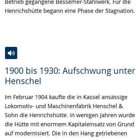
Betrieb gegangene Bessemer-Stahlwerk. Für die
Henrichshütte begann eine Phase der Stagnation.
Zur
Aktiviere
Ein
1900 bis 1930: Aufschwung unter
Leichten
Audio-
Video
Henschel
Sprache
Unterstützung.
in
wechseln.
Deutscher
Im Februar 1904 kaufte die in Kassel ansässige
Gebärdensprache
Lokomotiv- und Maschinenfabrik Henschel &
wird
Sohn die Henrichshütte. In wenigen Jahren wurde
angezeigt.
die Hütte mit enormem Kapitaleinsatz von Grund
auf modernisiert. Die in den Hang getriebenen