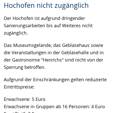
Hochofen nicht zugänglich
Leichten
Audio-
Video
Sprache
Unterstützung.
in
Der Hochofen ist aufgrund dringender
wechseln.
Deutscher
Sanierungsarbeiten bis auf Weiteres nicht
Gebärdensprache
zugänglich.
wird
angezeigt.
Das Museumsgelände, das Gebläsehaus sowie
die Veranstaltungen in der Gebläsehalle und in
der Gastronomie "Henrichs" sind nicht von der
Sperrung betroffen.
Aufgrund der Einschränkungen gelten reduzierte
Eintrittspreise:
Erwachsene: 5 Euro
Erwachsene in Gruppen ab 16 Personen: 4 Euro