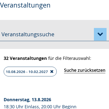
Veranstaltungen
Leichten
Audio-
Video
Sprache
Unterstützung.
in
wechseln.
Deutscher
Gebärdensprache
Veranstaltungssuche
wird
angezeigt.
32 Veranstaltungen
für die Filterauswahl:
Suche zurücksetzen
10.08.2026 - 10.02.2027
Donnerstag, 13.8.2026
18:30 Uhr Einlass, 20:00 Uhr Beginn