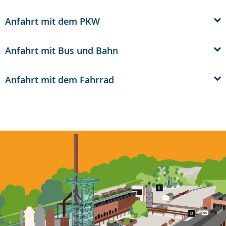
Sprache
Unterstützung.
in
wechseln.
Deutscher
Anfahrt mit dem PKW
Gebärdensprache
wird
Anfahrt mit Bus und Bahn
angezeigt.
Anfahrt mit dem Fahrrad