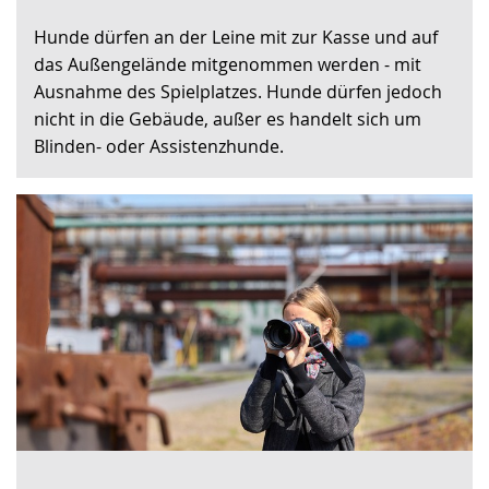
Sprache
Unterstützung.
in
Hunde dürfen an der Leine mit zur Kasse und auf
wechseln.
Deutscher
das Außengelände mitgenommen werden - mit
Gebärdensprache
Ausnahme des Spielplatzes. Hunde dürfen jedoch
wird
nicht in die Gebäude, außer es handelt sich um
angezeigt.
Blinden- oder Assistenzhunde.