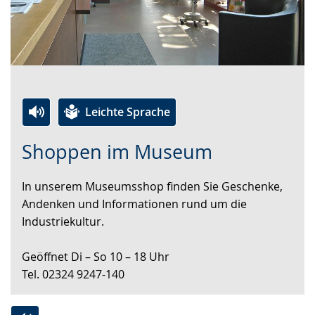
Leichte Sprache
Zur
Aktiviere
Ein
Shoppen im Museum
Leichten
Audio-
Video
Sprache
Unterstützung.
in
In unserem Museumsshop finden Sie Geschenke,
wechseln.
Deutscher
Andenken und Informationen rund um die
Gebärdensprache
Industriekultur.
wird
angezeigt.
Geöffnet Di – So 10 – 18 Uhr
Tel. 02324 9247-140