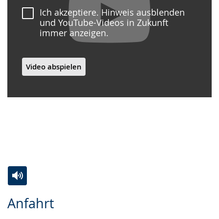
Ich akzeptiere. Hinweis ausblenden
und YouTube-Videos in Zukunft
immer anzeigen.
Video abspielen
Zur
Aktiviere
Ein
Anfahrt
Leichten
Audio-
Video