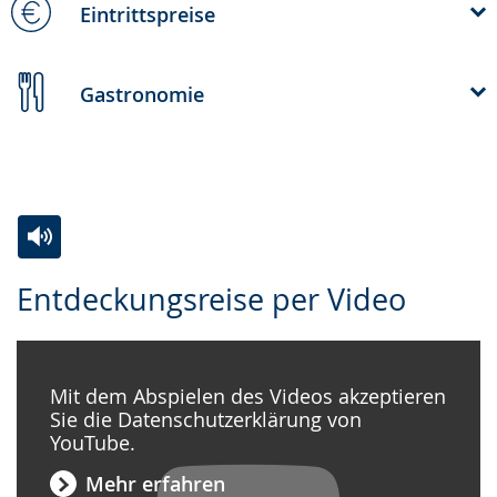
Eintrittspreise
Gastronomie
Zur
Aktiviere
Ein
Entdeckungsreise per Video
Leichten
Audio-
Video
Sprache
Unterstützung.
in
wechseln.
Deutscher
Mit dem Abspielen des Videos akzeptieren
Gebärdensprache
Sie die Datenschutzerklärung von
wird
YouTube.
angezeigt.
Mehr erfahren