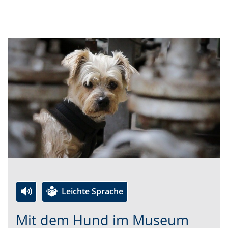
Leichte Sprache
Zur
Aktiviere
Ein
Mit dem Hund im Museum
Leichten
Audio-
Video