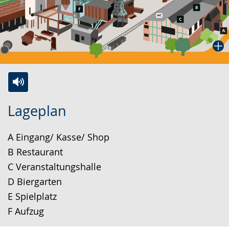
Zur
Aktiviere
Ein
Lageplan
Leichten
Audio-
Video
Sprache
Unterstützung.
in
A Eingang/ Kasse/ Shop
wechseln.
Deutscher
B Restaurant
Gebärdensprache
C Veranstaltungshalle
wird
D Biergarten
angezeigt.
E Spielplatz
F Aufzug