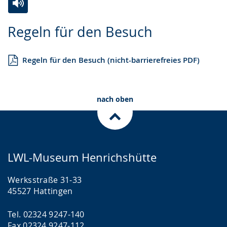
Zur
Aktiviere
Ein
Regeln für den Besuch
Leichten
Audio-
Video
Sprache
Unterstützung.
in
Regeln für den Besuch (nicht-barrierefreies PDF)
wechseln.
Deutscher
Gebärdensprache
wird
nach oben
angezeigt.
LWL-Museum Henrichshütte
Werksstraße 31-33
45527 Hattingen
Tel. 02324 9247-140
Fax 02324 9247-112