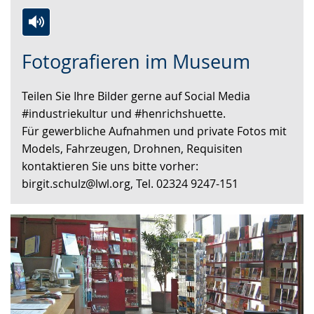
Zur
Aktiviere
Ein
Fotografieren im Museum
Leichten
Audio-
Video
Sprache
Unterstützung.
in
Teilen Sie Ihre Bilder gerne auf Social Media
wechseln.
Deutscher
#industriekultur und #henrichshuette.
Gebärdensprache
Für gewerbliche Aufnahmen und private Fotos mit
wird
Models, Fahrzeugen, Drohnen, Requisiten
angezeigt.
kontaktieren Sie uns bitte vorher:
birgit.schulz@lwl.org, Tel. 02324 9247-151