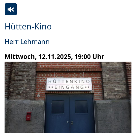
Zur
Aktiviere
Ein
Hütten-Kino
Leichten
Audio-
Video
Sprache
Unterstützung.
in
Herr Lehmann
wechseln.
Deutscher
Gebärdensprache
Mittwoch, 12.11.2025, 19:00 Uhr
wird
angezeigt.