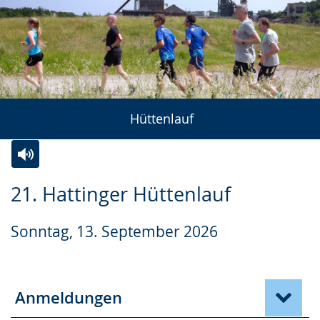
Hüttenlauf
Zur
Aktiviere
Ein
21. Hattinger Hüttenlauf
Leichten
Audio-
Video
Sprache
Unterstützung.
in
Sonntag, 13. September 2026
wechseln.
Deutscher
Gebärdensprache
wird
Anmeldungen
angezeigt.