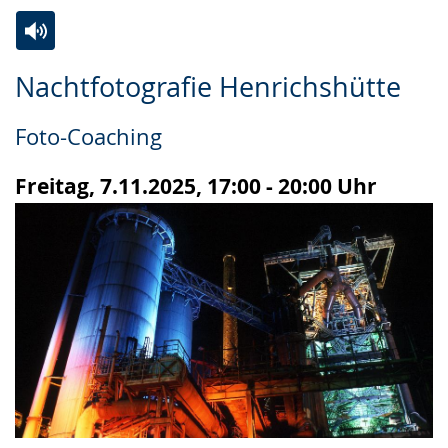
Zur
Aktiviere
Ein
Nachtfotografie Henrichshütte
Leichten
Audio-
Video
Sprache
Unterstützung.
in
Foto-Coaching
wechseln.
Deutscher
Gebärdensprache
Freitag, 7.11.2025, 17:00 - 20:00 Uhr
wird
angezeigt.