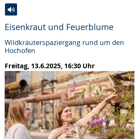
Zur
Aktiviere
Ein
Eisenkraut und Feuerblume
Leichten
Audio-
Video
Sprache
Unterstützung.
in
Wildkräuterspaziergang rund um den
wechseln.
Deutscher
Hochofen
Gebärdensprache
wird
Freitag, 13.6.2025, 16:30 Uhr
angezeigt.