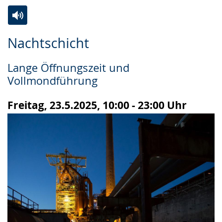
Zur
Aktiviere
Ein
Nachtschicht
Leichten
Audio-
Video
Sprache
Unterstützung.
in
Lange Öffnungszeit und
wechseln.
Deutscher
Vollmondführung
Gebärdensprache
wird
Freitag, 23.5.2025, 10:00 - 23:00 Uhr
angezeigt.