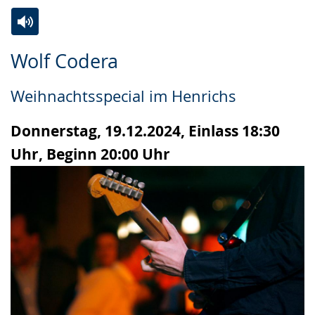
Zur
Aktiviere
Ein
Wolf Codera
Leichten
Audio-
Video
Sprache
Unterstützung.
in
Weihnachtsspecial im Henrichs
wechseln.
Deutscher
Gebärdensprache
Donnerstag, 19.12.2024, Einlass 18:30
wird
Uhr, Beginn 20:00 Uhr
angezeigt.