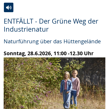
Zur
Aktiviere
Ein
ENTFÄLLT - Der Grüne Weg der
Leichten
Audio-
Video
Industrienatur
Sprache
Unterstützung.
in
wechseln.
Deutscher
Naturführung über das Hüttengelände
Gebärdensprache
wird
Sonntag, 28.6.2026, 11:00 -12.30 Uhr
angezeigt.