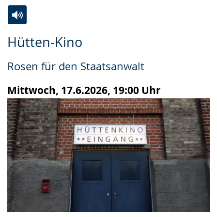
Zur
Aktiviere
Ein
Hütten-Kino
Leichten
Audio-
Video
Sprache
Unterstützung.
in
Rosen für den Staatsanwalt
wechseln.
Deutscher
Gebärdensprache
Mittwoch, 17.6.2026, 19:00 Uhr
wird
angezeigt.