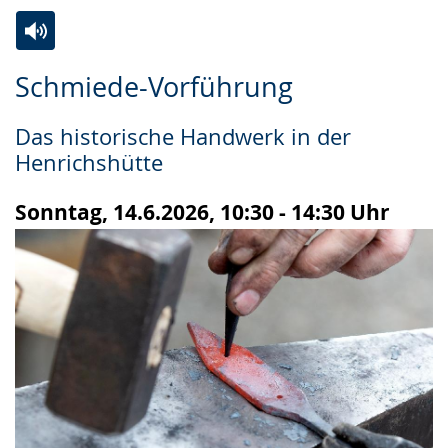
Zur
Aktiviere
Ein
Schmiede-Vorführung
Leichten
Audio-
Video
Sprache
Unterstützung.
in
Das historische Handwerk in der
wechseln.
Deutscher
Henrichshütte
Gebärdensprache
wird
Sonntag, 14.6.2026, 10:30 - 14:30 Uhr
angezeigt.