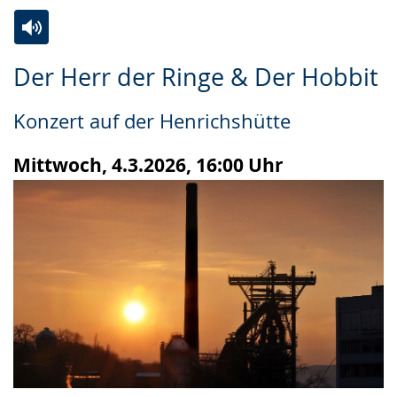
Zur
Aktiviere
Ein
Der Herr der Ringe & Der Hobbit
Leichten
Audio-
Video
Sprache
Unterstützung.
in
Konzert auf der Henrichshütte
wechseln.
Deutscher
Gebärdensprache
Mittwoch, 4.3.2026, 16:00 Uhr
wird
angezeigt.