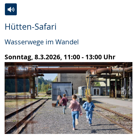
Zur
Aktiviere
Ein
Hütten-Safari
Leichten
Audio-
Video
Sprache
Unterstützung.
in
Wasserwege im Wandel
wechseln.
Deutscher
Gebärdensprache
Sonntag, 8.3.2026, 11:00 - 13:00 Uhr
wird
angezeigt.