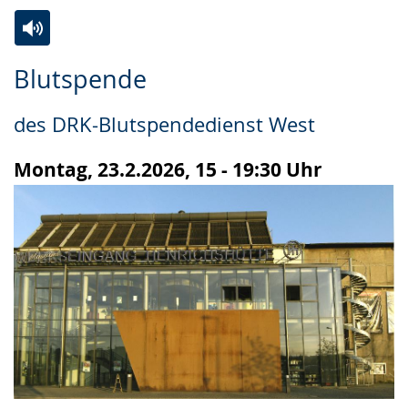
Zur
Aktiviere
Ein
Blutspende
Leichten
Audio-
Video
Sprache
Unterstützung.
in
des DRK-Blutspendedienst West
wechseln.
Deutscher
Gebärdensprache
Montag, 23.2.2026, 15 - 19:30 Uhr
wird
angezeigt.