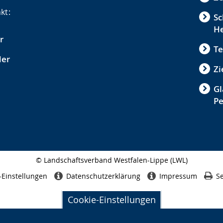
kt:
Sc
He
r
Te
der
Zi
Gl
P
© Landschaftsverband Westfalen-Lippe (LWL)
Seitenabschluss
-Einstellungen
Datenschutzerklärung
Impressum
Se
Cookie-Einstellungen