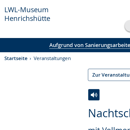
LWL-Museum
Henrichshütte
Transkript anzeigen
Aufgrund von Sanierungsarbeiten
Abspielen
Pausieren
Startseite
Veranstaltungen
Zur Veranstalt
Zur
Aktiviere
Ein
Nachtsc
Leichten
Audio-
Video
Sprache
Unterstützung.
in
wechseln.
Deutscher