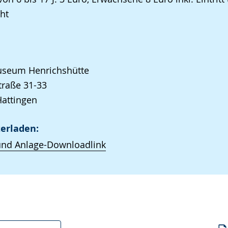
cht
seum Henrichshütte
raße 31-33
attingen
erladen:
und Anlage-Downloadlink