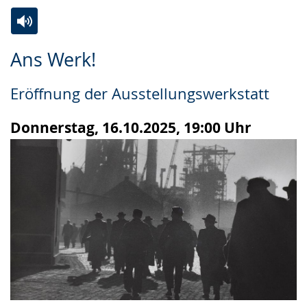
Zur
Aktiviere
Ein
Ans Werk!
Leichten
Audio-
Video
Sprache
Unterstützung.
in
Eröffnung der Ausstellungswerkstatt
wechseln.
Deutscher
Gebärdensprache
Donnerstag, 16.10.2025, 19:00 Uhr
wird
angezeigt.