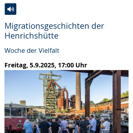
Zur
Aktiviere
Ein
Migrationsgeschichten der
Leichten
Audio-
Video
Henrichshütte
Sprache
Unterstützung.
in
wechseln.
Deutscher
Woche der Vielfalt
Gebärdensprache
wird
Freitag, 5.9.2025, 17:00 Uhr
angezeigt.