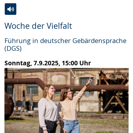
Zur
Aktiviere
Ein
Woche der Vielfalt
Leichten
Audio-
Video
Sprache
Unterstützung.
in
Führung in deutscher Gebärdensprache
wechseln.
Deutscher
(DGS)
Gebärdensprache
wird
Sonntag, 7.9.2025, 15:00 Uhr
angezeigt.