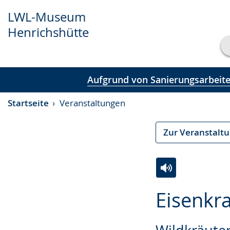
LWL-Museum
Henrichshütte
Transkript anzeigen
Aufgrund von Sanierungsarbeiten
Abspielen
Pausieren
Startseite
Veranstaltungen
Zur Veranstalt
Zur
Aktiviere
Ein
Eisenkr
Leichten
Audio-
Video
Sprache
Unterstützung.
in
wechseln.
Deutscher