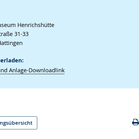
seum Henrichshütte
raße 31-33
attingen
erladen:
und Anlage-Downloadlink
ungsübersicht