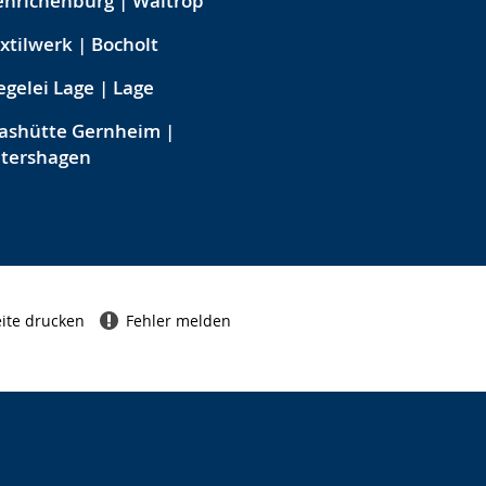
nrichenburg | Waltrop
xtilwerk | Bocholt
egelei Lage | Lage
ashütte Gernheim |
etershagen
ite drucken
Fehler melden