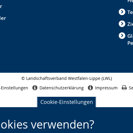
He
r
Te
der
Zi
Gl
P
© Landschaftsverband Westfalen-Lippe (LWL)
Seitenabschluss
-Einstellungen
Datenschutzerklärung
Impressum
Se
Cookie-Einstellungen
ookies verwenden?