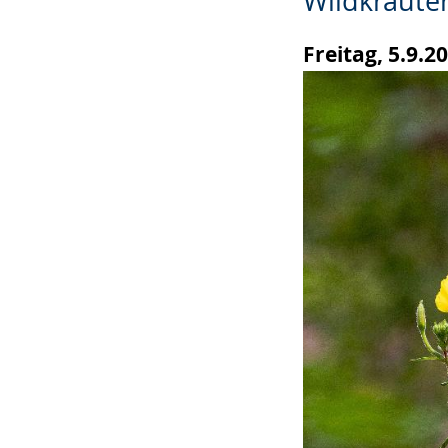
Wildkräute
Gebärdensprach
Freitag, 5.9.2
wird
angezeigt.