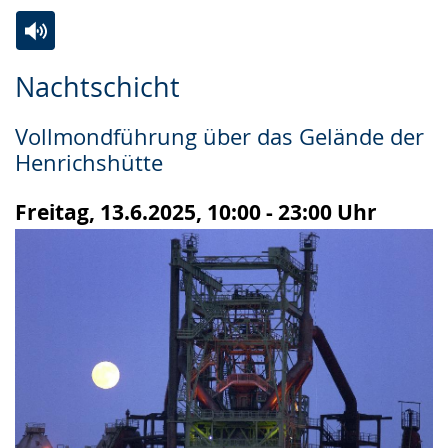
Zur
Aktiviere
Ein
Nachtschicht
Leichten
Audio-
Video
Sprache
Unterstützung.
in
Vollmondführung über das Gelände der
wechseln.
Deutscher
Henrichshütte
Gebärdensprache
wird
Freitag, 13.6.2025, 10:00 - 23:00 Uhr
angezeigt.