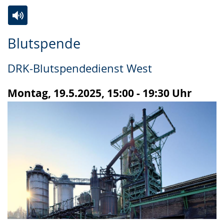
Zur
Aktiviere
Ein
Blutspende
Leichten
Audio-
Video
Sprache
Unterstützung.
in
DRK-Blutspendedienst West
wechseln.
Deutscher
Gebärdensprache
Montag, 19.5.2025, 15:00 - 19:30 Uhr
wird
angezeigt.