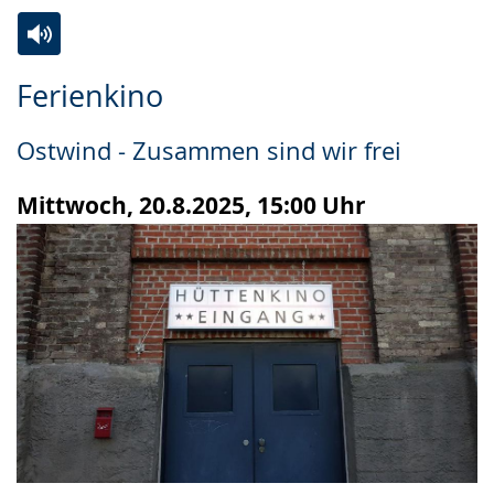
Zur
Aktiviere
Ein
Ferienkino
Leichten
Audio-
Video
Sprache
Unterstützung.
in
Ostwind - Zusammen sind wir frei
wechseln.
Deutscher
Gebärdensprache
Mittwoch, 20.8.2025, 15:00 Uhr
wird
angezeigt.