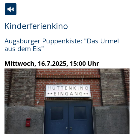
Zur
Aktiviere
Ein
Kinderferienkino
Leichten
Audio-
Video
Sprache
Unterstützung.
in
Augsburger Puppenkiste: "Das Urmel
wechseln.
Deutscher
aus dem Eis"
Gebärdensprache
wird
Mittwoch, 16.7.2025, 15:00 Uhr
angezeigt.