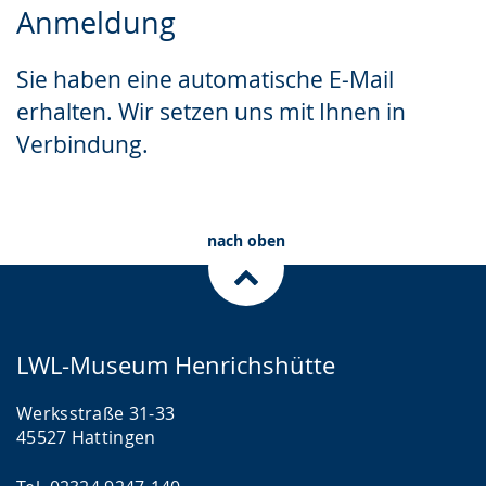
Anmeldung
Leichten
Audio-
Video
Sprache
Unterstützung.
in
Sie haben eine automatische E-Mail
wechseln.
Deutscher
erhalten. Wir setzen uns mit Ihnen in
Gebärdensprache
Verbindung.
wird
angezeigt.
nach oben
LWL-Museum Henrichshütte
Werksstraße 31-33
45527 Hattingen