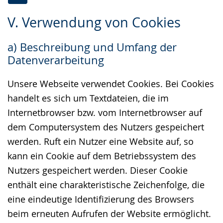
Zur
Aktiviere
Ein
V. Verwendung von Cookies
Leichten
Audio-
Video
Sprache
Unterstützung.
in
a) Beschreibung und Umfang der
wechseln.
Deutscher
Datenverarbeitung
Gebärdensprache
wird
Unsere Webseite verwendet Cookies. Bei Cookies
angezeigt.
handelt es sich um Textdateien, die im
Internetbrowser bzw. vom Internetbrowser auf
dem Computersystem des Nutzers gespeichert
werden. Ruft ein Nutzer eine Website auf, so
kann ein Cookie auf dem Betriebssystem des
Nutzers gespeichert werden. Dieser Cookie
enthält eine charakteristische Zeichenfolge, die
eine eindeutige Identifizierung des Browsers
beim erneuten Aufrufen der Website ermöglicht.