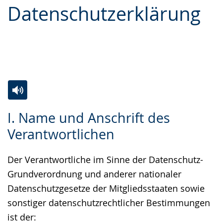
Datenschutzerklärung
Leichten
Audio-
Video
Sprache
Unterstützung.
in
wechseln.
Deutscher
Gebärdensprache
wird
angezeigt.
Zur
Aktiviere
Ein
I. Name und Anschrift des
Leichten
Audio-
Video
Verantwortlichen
Sprache
Unterstützung.
in
wechseln.
Deutscher
Der Verantwortliche im Sinne der Datenschutz-
Gebärdensprache
Grundverordnung und anderer nationaler
wird
Datenschutzgesetze der Mitgliedsstaaten sowie
angezeigt.
sonstiger datenschutzrechtlicher Bestimmungen
ist der: