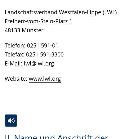
Landschaftsverband Westfalen-Lippe (LWL)
Freiherr-vom-Stein-Platz 1
48133 Münster
Telefon: 0251 591-01
Telefax: 0251 591-3300
E-Mail:
lwl@lwl.org
Website:
www.lwl.org
Zur
Aktiviere
Ein
II. Name und Anschrift der