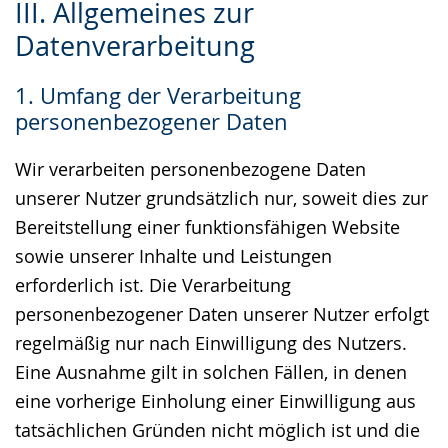
III. Allgemeines zur
Leichten
Audio-
Video
Datenverarbeitung
Sprache
Unterstützung.
in
wechseln.
Deutscher
1. Umfang der Verarbeitung
Gebärdensprache
personenbezogener Daten
wird
angezeigt.
Wir verarbeiten personenbezogene Daten
unserer Nutzer grundsätzlich nur, soweit dies zur
Bereitstellung einer funktionsfähigen Website
sowie unserer Inhalte und Leistungen
erforderlich ist. Die Verarbeitung
personenbezogener Daten unserer Nutzer erfolgt
regelmäßig nur nach Einwilligung des Nutzers.
Eine Ausnahme gilt in solchen Fällen, in denen
eine vorherige Einholung einer Einwilligung aus
tatsächlichen Gründen nicht möglich ist und die