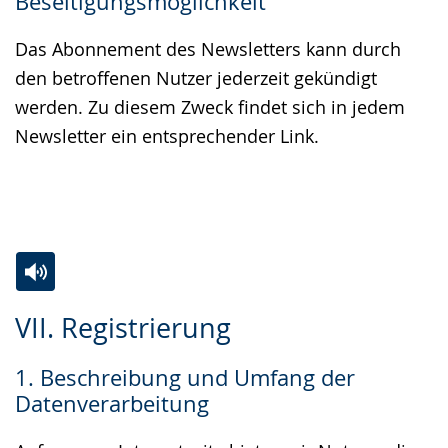
Beseitigungsmöglichkeit
Das Abonnement des Newsletters kann durch
den betroffenen Nutzer jederzeit gekündigt
werden. Zu diesem Zweck findet sich in jedem
Newsletter ein entsprechender Link.
Zur
Aktiviere
Ein
VII. Registrierung
Leichten
Audio-
Video
Sprache
Unterstützung.
in
1. Beschreibung und Umfang der
wechseln.
Deutscher
Datenverarbeitung
Gebärdensprache