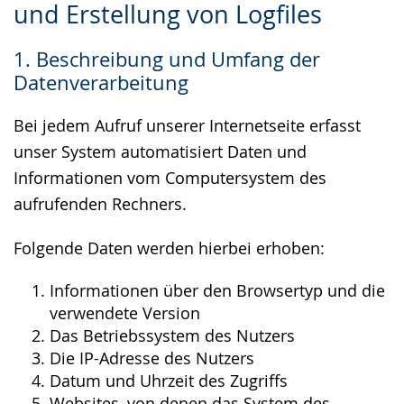
und Erstellung von Logfiles
Sprache
Unterstützung.
in
wechseln.
Deutscher
1. Beschreibung und Umfang der
Gebärdensprache
Datenverarbeitung
wird
angezeigt.
Bei jedem Aufruf unserer Internetseite erfasst
unser System automatisiert Daten und
Informationen vom Computersystem des
aufrufenden Rechners.
Folgende Daten werden hierbei erhoben:
Informationen über den Browsertyp und die
verwendete Version
Das Betriebssystem des Nutzers
Die IP-Adresse des Nutzers
Datum und Uhrzeit des Zugriffs
Websites, von denen das System des