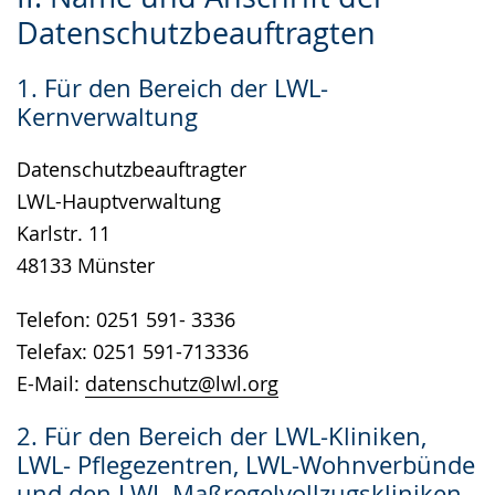
Leichten
Audio-
Video
Datenschutzbeauftragten
Sprache
Unterstützung.
in
wechseln.
Deutscher
1. Für den Bereich der LWL-
Gebärdensprache
Kernverwaltung
wird
angezeigt.
Datenschutzbeauftragter
LWL-Hauptverwaltung
Karlstr. 11
48133 Münster
Telefon: 0251 591- 3336
Telefax: 0251 591-713336
E-Mail:
datenschutz@lwl.org
2. Für den Bereich der LWL-Kliniken,
LWL- Pflegezentren, LWL-Wohnverbünde
und den LWL-Maßregelvollzugskliniken