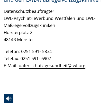
Datenschutzbeauftragter
LWL-PsychiatrieVerbund Westfalen und LWL-
Maßregelvollzugskliniken
Hörsterplatz 2
48143 Münster
Telefon: 0251 591- 5834
Telefax: 0251 591- 6907
E-Mail:
datenschutz.gesundheit@lwl.org
Zur
Aktiviere
Ein