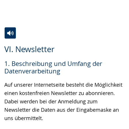
Zur
Aktiviere
Ein
VI. Newsletter
Leichten
Audio-
Video
Sprache
Unterstützung.
in
1. Beschreibung und Umfang der
wechseln.
Deutscher
Datenverarbeitung
Gebärdensprache
wird
Auf unserer Internetseite besteht die Möglichkeit
angezeigt.
einen kostenfreien Newsletter zu abonnieren.
Dabei werden bei der Anmeldung zum
Newsletter die Daten aus der Eingabemaske an
uns übermittelt.