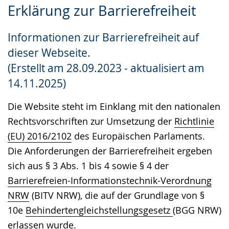
Erklärung zur Barrierefreiheit
Leichten
Audio-
Video
Sprache
Unterstützung.
in
Informationen zur Barrierefreiheit auf
wechseln.
Deutscher
dieser Webseite.
Gebärdensprache
(Erstellt am 28.09.2023 - aktualisiert am
wird
14.11.2025)
angezeigt.
Die Website steht im Einklang mit den nationalen
Rechtsvorschriften zur Umsetzung der
Richtlinie
(EU) 2016/2102
des Europäischen Parlaments.
Die Anforderungen der Barrierefreiheit ergeben
sich aus § 3 Abs. 1 bis 4 sowie § 4 der
Barrierefreien-Informationstechnik-Verordnung
NRW
(BITV NRW), die auf der Grundlage von §
10e
Behindertengleichstellungsgesetz
(BGG NRW)
erlassen wurde.