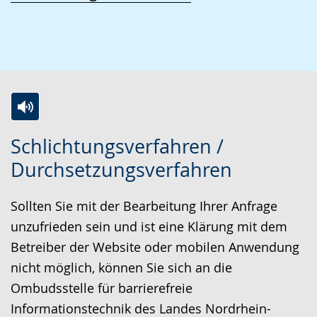
Z
A
E
Schlichtungsverfahren /
u
k
i
Durchsetzungsverfahren
r
t
n
L
i
V
Sollten Sie mit der Bearbeitung Ihrer Anfrage
e
v
i
unzufrieden sein und ist eine Klärung mit dem
i
i
d
Betreiber der Website oder mobilen Anwendung
c
e
e
nicht möglich, können Sie sich an die
h
r
o
Ombudsstelle für barrierefreie
t
e
i
Informationstechnik des Landes Nordrhein-
e
A
n