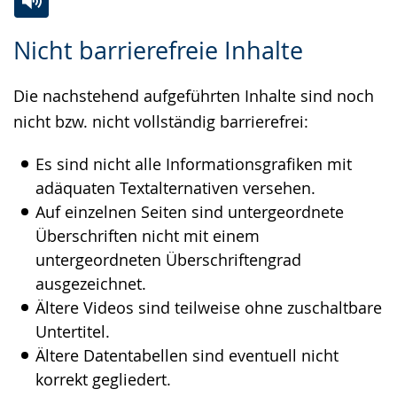
Zur
Aktiviere
Ein
Nicht barrierefreie Inhalte
Leichten
Audio-
Video
Sprache
Unterstützung.
in
Die nachstehend aufgeführten Inhalte sind noch
wechseln.
Deutscher
nicht bzw. nicht vollständig barrierefrei:
Gebärdensprache
wird
Es sind nicht alle Informationsgrafiken mit
angezeigt.
adäquaten Textalternativen versehen.
Auf einzelnen Seiten sind untergeordnete
Überschriften nicht mit einem
untergeordneten Überschriftengrad
ausgezeichnet.
Ältere Videos sind teilweise ohne zuschaltbare
Untertitel.
Ältere Datentabellen sind eventuell nicht
korrekt gegliedert.