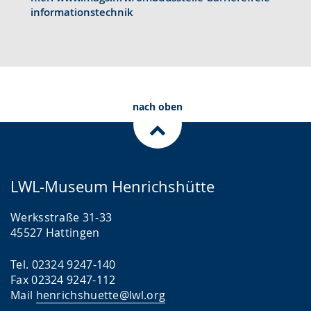
n
u
e
informationstechnik
.
n
n
g
s
.
p
r
nach oben
a
c
h
e
LWL-Museum Henrichshütte
w
i
Werksstraße 31-33
r
45527 Hattingen
d
Tel. 02324 9247-140
a
Fax 02324 9247-112
n
Mail
henrichshuette@lwl.org