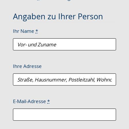
wechseln.
Deutscher
Gebärdensprache
Angaben zu Ihrer Person
wird
angezeigt.
Ihr Name
*
Ihre Adresse
E-Mail-Adresse
*