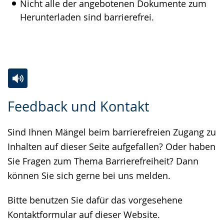
Nicht alle der angebotenen Dokumente zum
Herunterladen sind barrierefrei.
Zur
Aktiviere
Ein
Feedback und Kontakt
Leichten
Audio-
Video
Sprache
Unterstützung.
in
Sind Ihnen Mängel beim barrierefreien Zugang zu
wechseln.
Deutscher
Inhalten auf dieser Seite aufgefallen? Oder haben
Gebärdensprache
Sie Fragen zum Thema Barrierefreiheit? Dann
wird
können Sie sich gerne bei uns melden.
angezeigt.
Bitte benutzen Sie dafür das vorgesehene
Kontaktformular auf dieser Website.