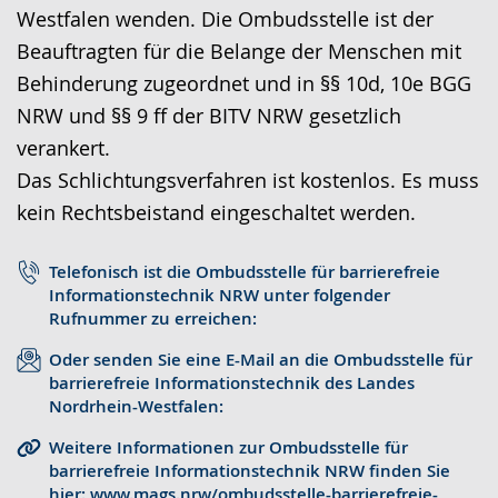
Westfalen wenden. Die Ombudsstelle ist der
n
u
D
Beauftragten für die Belange der Menschen mit
S
d
e
Behinderung zugeordnet und in §§ 10d, 10e BGG
p
i
u
NRW und §§ 9 ff der BITV NRW gesetzlich
r
o
t
verankert.
a
-
s
Das Schlichtungsverfahren ist kostenlos. Es muss
c
U
c
kein Rechtsbeistand eingeschaltet werden.
h
n
h
e
t
e
Telefonisch ist die Ombudsstelle für barrierefreie
w
e
r
Informationstechnik NRW unter folgender
e
r
G
Rufnummer zu erreichen:
c
s
e
Oder senden Sie eine E-Mail an die Ombudsstelle für
h
t
b
barrierefreie Informationstechnik des Landes
Nordrhein-Westfalen:
s
ü
ä
e
t
r
Weitere Informationen zur Ombudsstelle für
barrierefreie Informationstechnik NRW finden Sie
l
z
d
hier: www.mags.nrw/ombudsstelle-barrierefreie-