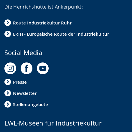
g
Die Henrichshütte ist Ankerpunkt:
e
z
Route Industriekultur Ruhr
e
i
ERIH - Europäische Route der Industriekultur
g
t
Social Media
.
Presse
Newsletter
Stellenangebote
LWL-Museen für Industriekultur