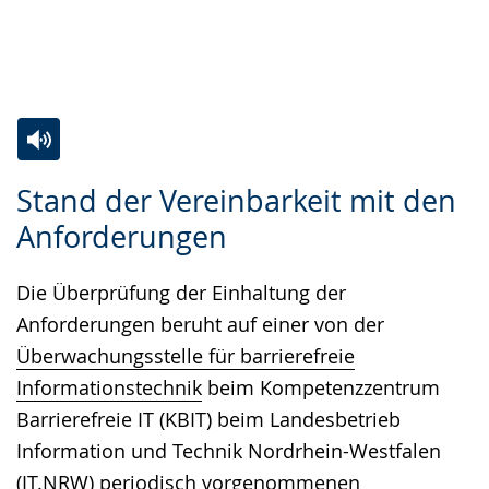
Zur
Aktiviere
Ein
Stand der Vereinbarkeit mit den
Leichten
Audio-
Video
Anforderungen
Sprache
Unterstützung.
in
wechseln.
Deutscher
Die Überprüfung der Einhaltung der
Gebärdensprache
Anforderungen beruht auf einer von der
wird
Überwachungsstelle für barrierefreie
angezeigt.
Informationstechnik
beim Kompetenzzentrum
Barrierefreie IT (KBIT) beim Landesbetrieb
Information und Technik Nordrhein-Westfalen
(IT.NRW) periodisch vorgenommenen